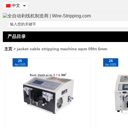
中文
产品目录
主页
> jacket cable stripping machine wpm 09ht 6mm
26
26
Apr 2025
Apr 2025