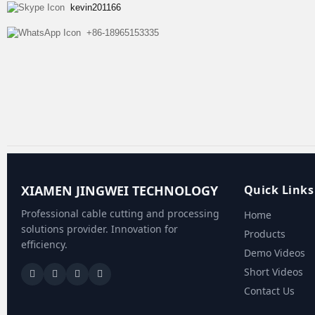
kevin201166
+86-18965153335
XIAMEN JINGWEI TECHNOLOGY
Quick Links
Professional cable cutting and processing
Home
solutions provider. Innovation for
Products
efficiency.
Demo Videos
Short Videos
Contact Us