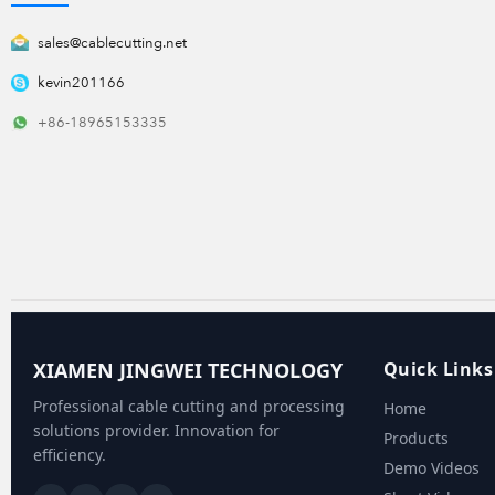
sales@cablecutting.net
kevin201166
+86-18965153335
XIAMEN JINGWEI TECHNOLOGY
Quick Links
Professional cable cutting and processing
Home
solutions provider. Innovation for
Products
efficiency.
Demo Videos