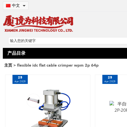
中文
产品目录
主页
> flexible idc flat cable crimper wpm 2p 64p
25
25
Apr 2025
Apr 2025