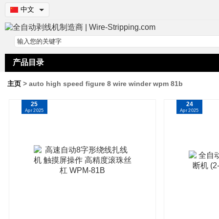
中文
产品目录
主页
> auto high speed figure 8 wire winder wpm 81b
25
24
Apr 2025
Apr 2025