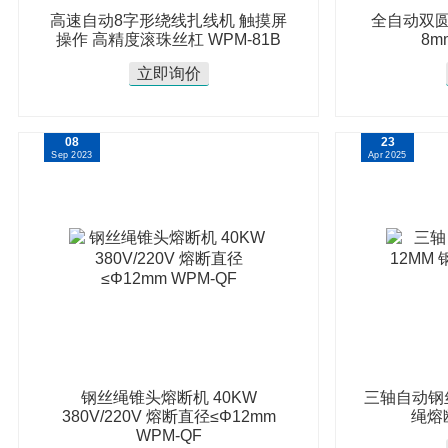
高速自动8字形绕线扎线机 触摸屏
全自动双圆
操作 高精度滚珠丝杠 WPM-81B
8m
立即询价
08
23
Sep 2023
Apr 2025
钢丝绳锥头熔断机 40KW
三轴自动钢丝
380V/220V 熔断直径≤Φ12mm
绳熔断
WPM-QF