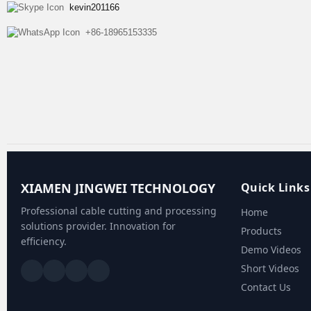
kevin201166
+86-18965153335
XIAMEN JINGWEI TECHNOLOGY
Quick Links
Professional cable cutting and processing
Home
solutions provider. Innovation for
Products
efficiency.
Demo Videos
Short Videos
Contact Us